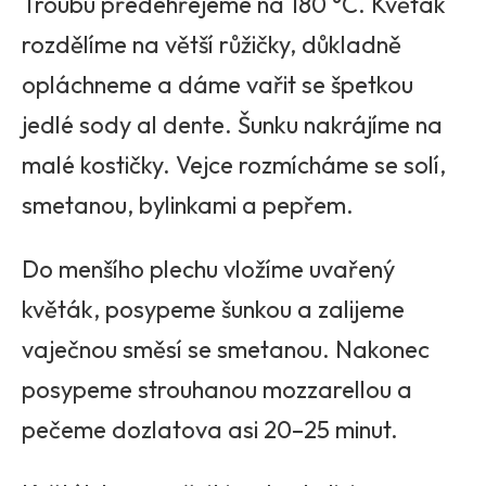
Troubu předehřejeme na 180 °C. Květák
rozdělíme na větší růžičky, důkladně
opláchneme a dáme vařit se špetkou
jedlé sody al dente. Šunku nakrájíme na
malé kostičky. Vejce rozmícháme se solí,
smetanou, bylinkami a pepřem.
Do menšího plechu vložíme uvařený
květák, posypeme šunkou a zalijeme
vaječnou směsí se smetanou. Nakonec
posypeme strouhanou mozzarellou a
pečeme dozlatova asi 20–25 minut.