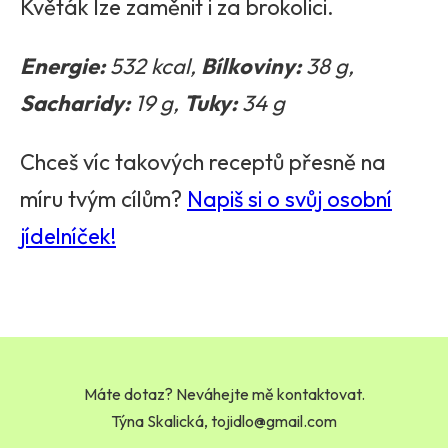
Květák lze zaměnit i za brokolici.
Energie:
532 kcal,
Bílkoviny:
38 g,
Sacharidy:
19 g,
Tuky:
34 g
Chceš víc takových receptů přesně na
míru tvým cílům?
Napiš si o svůj osobní
jídelníček!
Máte dotaz? Neváhejte mě kontaktovat.
Týna Skalická,
tojidlo@gmail.com