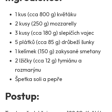
1 kus (cca 800 g) květáku
2 kusy (250 g) mozzarelly
3 kusy (cca 180 g) slepičích vajec
5 plátků (cca 85 g) drůbeží šunky
1 kelímek (150 g) zakysané smetany
2 lžičky (cca 12 g) tymiánu a
rozmarýnu
Špetka soli a pepře
Postup: