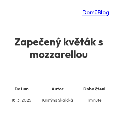
Domů
Blog
Zapečený květák s
mozzarellou
Datum
Autor
Doba čtení
18. 3. 2025
Kristýna Skalická
1 minute