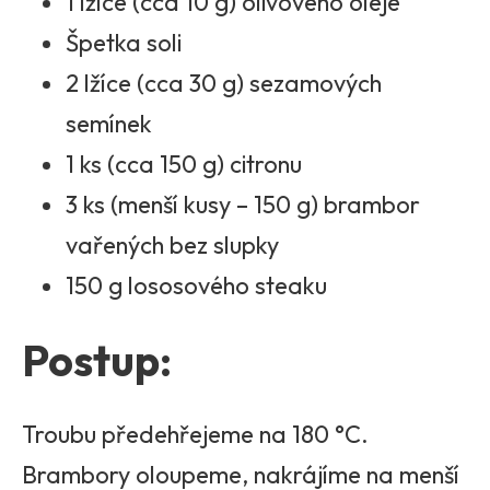
1 lžíce (cca 10 g) olivového oleje
Špetka soli
2 lžíce (cca 30 g) sezamových
semínek
1 ks (cca 150 g) citronu
3 ks (menší kusy – 150 g) brambor
vařených bez slupky
150 g lososového steaku
Postup:
Troubu předehřejeme na 180 °C.
Brambory oloupeme, nakrájíme na menší